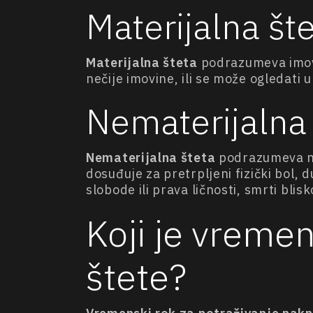
Materijalna št
Materijalna šteta
podrazumeva imovi
nečije imovine, ili se može ogledati 
Nematerijalna 
Nematerijalna šteta
podrazumeva nan
dosuđuje za pretrpljeni fizički bol, 
slobode ili prava ličnosti, smrti blisk
Koji je vreme
štete?