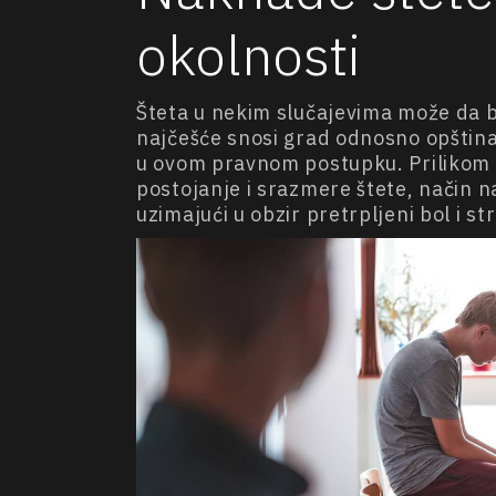
okolnosti
Šteta u nekim slučajevima može da b
najčešće snosi grad odnosno opština 
u ovom pravnom postupku. Prilikom p
postojanje i srazmere štete, način n
uzimajući u obzir pretrpljeni bol i s