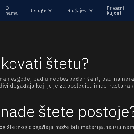
O
Privatni
Usluge
Slučajevi
nama
klijenti
kovati štetu?
na nezgode, pad u neobezbeđen šaht, pad na nerav
vidivi događaja koji je je za posledicu imao nastan
knade štete postoje
g štetnog događaja može biti materijalna i/ili nem