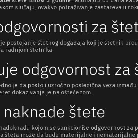
ade štete iznosi 3 godine
računajući od dana kada 
vakom slučaju, ovakvo potraživanje zastareva u rok
 odgovornosti za šte
e postojanje štetnog događaja koji je štetnik prou
a radnjom štetnika.
uje odgovornost za 
odno je da postoji uzročno posledična veza između
 teret dokazivanja je na oštećenom.
a naknade štete
 nadoknadu kojom se sankcioniše odgovornost za 
na šteta može da bude materijalne i nematerijalne 