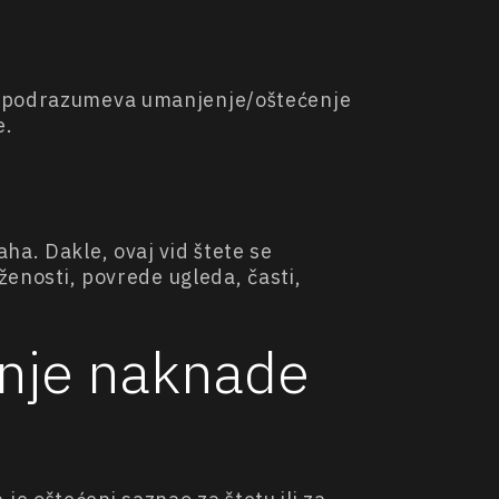
ja podrazumeva umanjenje/oštećenje
e.
ha. Dakle, ovaj vid štete se
ženosti, povrede ugleda, časti,
anje naknade