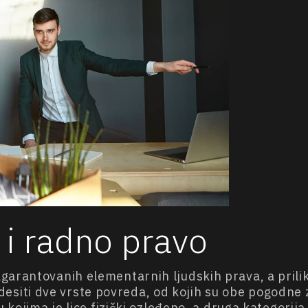
 i radno pravo
garantovanih elementarnih ljudskih prava, a prili
iti dve vrste povreda, od kojih su obe pogodne z
u kojima je lice fizički ozleđeno, a druga kategori