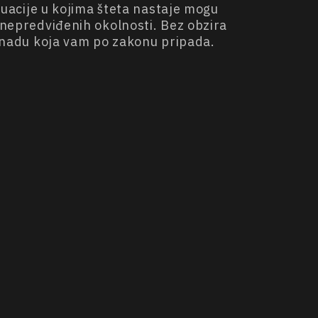
ituacije u kojima šteta nastaje mogu
d nepredviđenih okolnosti. Bez obzira
naknadu koja vam po zakonu pripada.