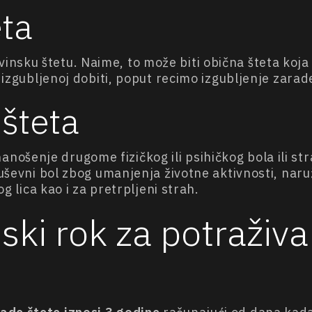
eta
nsku štetu. Naime, to može biti obična šteta ko
u izgubljenoj dobiti, poput recimo izgubljenje zarad
šteta
ošenje drugome fizičkog ili psihičkog bola ili stra
duševni bol zbog umanjenja životne aktivnosti, naru
og lica kao i za pretrpljeni strah.
nski rok za potraživ