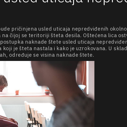
ude pričinjena usled uticaja nepredviđenih okolnos
na čijoj se teritoriji šteta desila. Oštećena lica
ostupka naknade štete usled uticaja nepredviđeni
a koji je šteta nastala i kako je uzrokovana. U sk
trah, određuje se visina naknade štete.