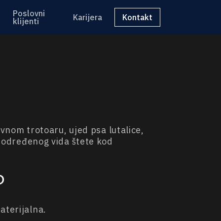
Poslovni
Karijera
Kontakt
klijenti
nom trotoaru, ujed psa lutalice,
ak određenog vida štete kod
?
aterijalna.