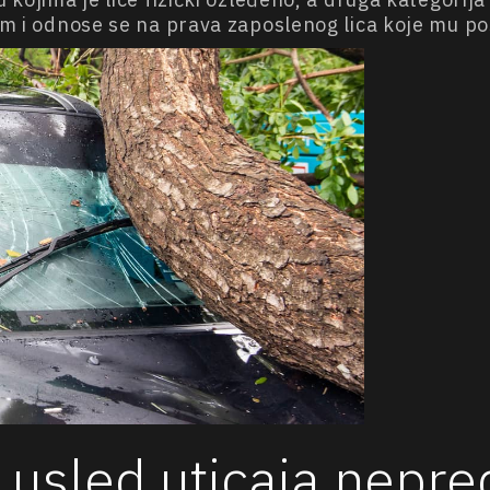
dom i odnose se na prava zaposlenog lica koje mu p
usled uticaja nepre