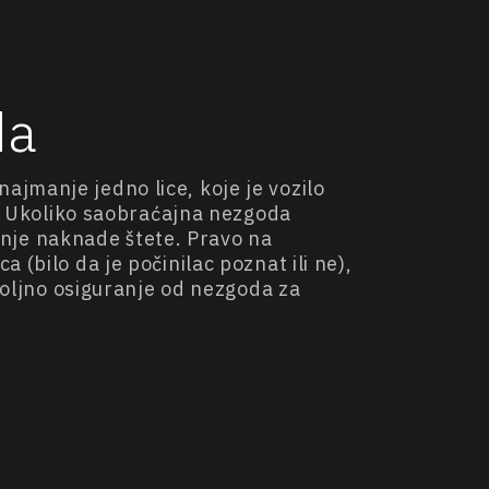
da
jmanje jedno lice, koje je vozilo
od. Ukoliko saobraćajna nezgoda
vanje naknade štete. Pravo na
(bilo da je počinilac poznat ili ne),
ovoljno osiguranje od nezgoda za