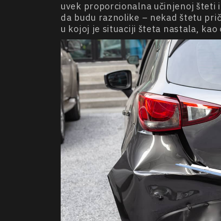
uvek proporcionalna učinjenoj šteti i
da budu raznolike – nekad štetu prič
u kojoj je situaciji šteta nastala, 