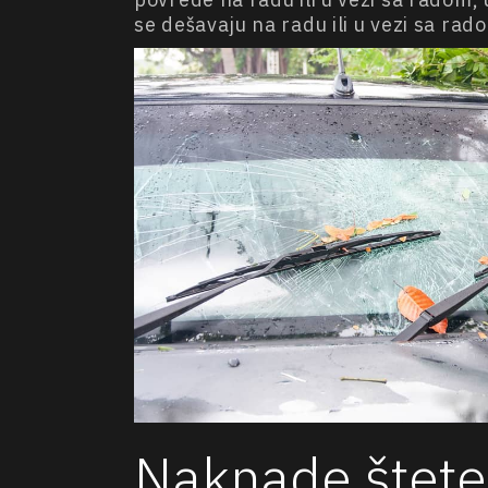
se dešavaju na radu ili u vezi sa ra
Naknade štete 