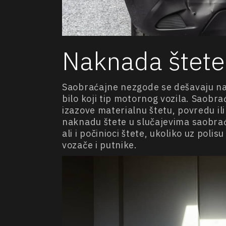
Naknada štete
Saobraćajne nezgode se dešavaju na 
bilo koji tip motornog vozila. Saobr
izazove materialnu štetu, povredu ili
naknadu štete u slučajevima saobraćaj
ali i počinioci štete, ukoliko uz po
vozače i putnike.