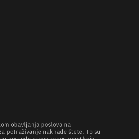
kom obavljanja poslova na
a potraživanje naknade štete. To su
ja su povrede prava zaposlenog koje