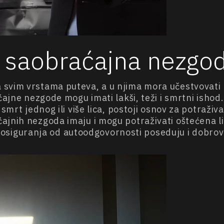
 saobraćajna nezgo
svim vrstama puteva, a u njima mora učestvovati na
aćajne nezgode mogu imati lakši, teži i smrtni ish
 smrt jednog ili više lica, postoji osnov za potraži
nih nezgoda imaju i mogu potraživati oštećena lica 
lisu osiguranja od autoodgovornosti poseduju i dobr