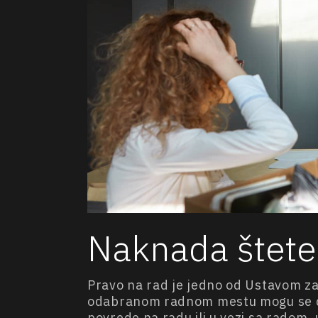
Naknada štete
Pravo na rad je jedno od Ustavom za
odabranom radnom mestu mogu se des
povrede na radu ili u vezi sa radom, 