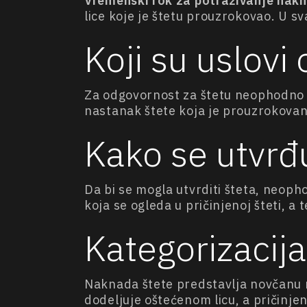
Vremenski rok za potraživanje nakn
lice koje je štetu prouzrokovao. U s
Koji su uslovi
Za odgovornost za štetu neophodno j
nastanak štete koja je prouzrokovan
Kako se utvrđ
Da bi se mogla utvrditi šteta, neoph
koja se ogleda u pričinjenoj šteti, a
Kategorizacij
Naknada štete predstavlja novčanu
dodeljuje oštećenom licu, a pričinje