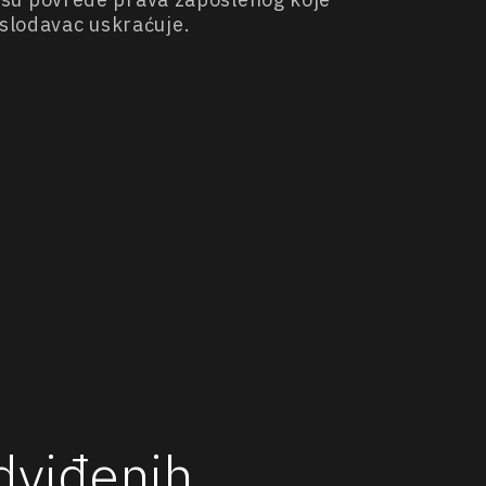
oslodavac uskraćuje.
dviđenih