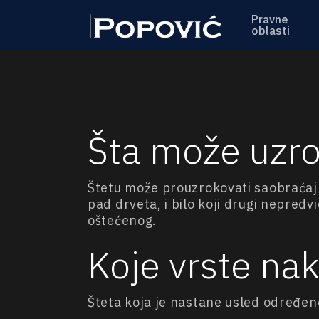
Pravne
oblasti
Šta može uzro
Štetu može prouzrokovati saobraćaj
pad drveta, i bilo koji drugi nepred
oštećenog.
Koje vrste na
Šteta koja je nastane usled određeno