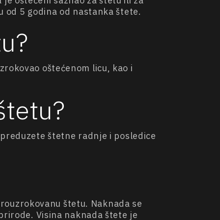
je oštećeni saznao za štetu ili za
u od 5 godina od nastanka štete.
tu?
zrokovao oštećenom licu, kao i
štetu?
 preduzete štetne radnje i posledice
prouzrokovanu štetu. Naknada se
prirode. Visina naknada štete je