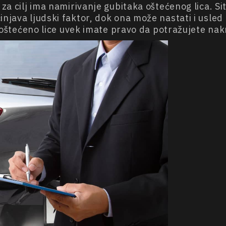
 za cilj ima namirivanje gubitaka oštećenog lica. S
injava ljudski faktor, dok ona može nastati i usle
kao oštećeno lice uvek imate pravo da potražujete 