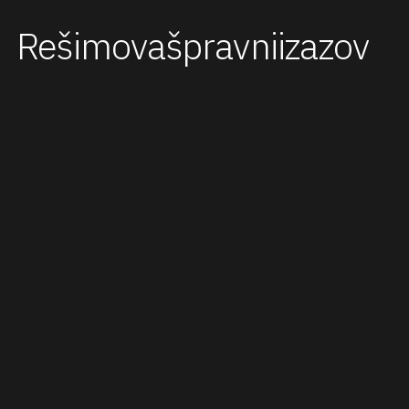
Rešimo
vaš
pravni
izazov
21000 Novi Sad
Grčkoškolska br. 3
Ukoliko želite da se konsultujete preko telefona,
pozovite nas na sledeće brojeve.