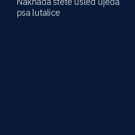
Naknada štete usled ujeda
psa lutalice
Naknada štete prilikom povreda
zadobijenih ujedom psa lutalice
Psi lutalice predstavljaju veliki problem kako u gradu,
tako i na selu, a u većini slučajeva radi se o kućnim
ljubimcima koji su napušteni od strane vlasnika za koje
vlada mišljenje da nisu opasni ukoliko ih “ne dirate”.
Međutim, u praksi se neretko dešava da psi lutalice bez
bilo kakvog povoda postanu agresivni i napadnu ljude, a