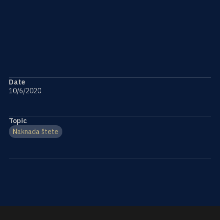
dogovorenog procenta od naknade štete koja bude
dosuđena na sudu, tako da se postupak za naknadu štete
može sprovesti bez bilo kakvih prethodnih plaćanja i uz
maksimalnu zaštitu interesa klijenta.
Date
10/6/2020
Topic
Naknada štete