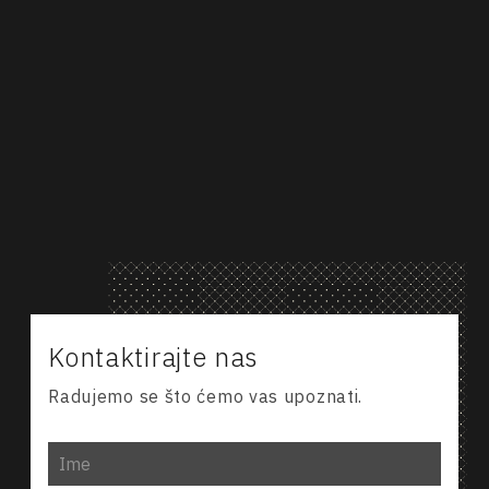
M: +381-64-20-14-903
T: +381-21-494-449
kancelarija@advokat-popovic.rs
Za zakazivanje video poziva kliknite na sledeći
link.
Video poziv
Kontaktirajte nas
Radujemo se što ćemo vas upoznati.