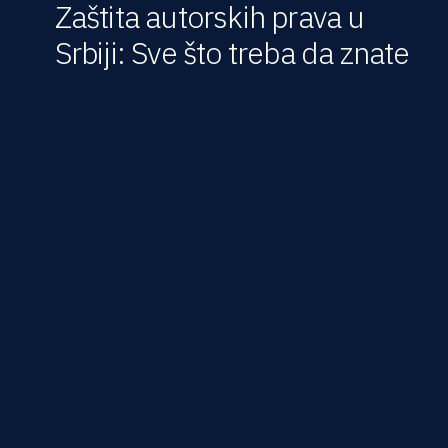
Zaštita autorskih prava u
Srbiji: Sve što treba da znate
Zaštita autorskih prava u Srbiji: Sve što
treba da znate
Autorska prava predstavljaju osnovni stub zaštite
kreativnog rada u modernom društvu. Bez obzira na to da
li ste pisac, umetnik, muzičar, programer ili fotograf,
razumevanje i sprovođenje zaštite autorskih prava
ključno je za očuvanje vašeg intelektualnog vlasništva.