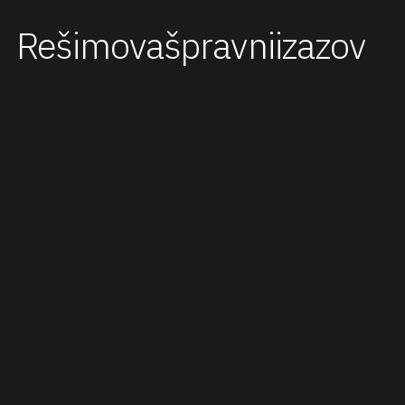
Rešimo
vaš
pravni
izazov
21000 Novi Sad
Grčkoškolska br. 3
Ukoliko želite da se konsultujete preko telefona,
pozovite nas na sledeće brojeve.