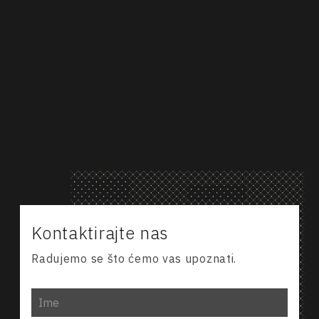
M: +381-64-20-14-903
T: +381-21-494-449
kancelarija@advokat-popovic.rs
Za zakazivanje video poziva kliknite na sledeći
link.
Video poziv
Kontaktirajte nas
Radujemo se što ćemo vas upoznati.