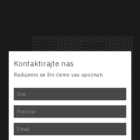
Za zakazivanje video poziva kliknite na sledeći
link.
Video poziv
Kontaktirajte nas
Radujemo se što ćemo vas upoznati.