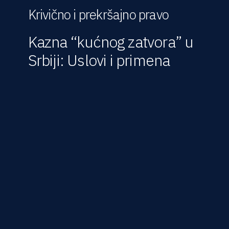
Krivično i prekršajno pravo
Kazna “kućnog zatvora” u
Srbiji: Uslovi i primena
Krivični zakonik Republike Srbije predviđa mogućnost da
ukoliko učiniocu krivičnog dela bude izrečena kazna
zatvora u trajanju do jedne godine, sud može
istovremeno da odredi da će se kazna izvršiti u
prostorijama u kojima osuđeno lice živi, pod uslovom da
se na pomenuti način može postići svrha kažnjavanja.