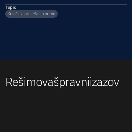
Topic
Krivično i prekršajno pravo
Rešimo
vaš
pravni
izazov