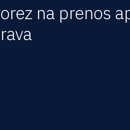
orez na prenos a
rava
oliko imate nameru da
kupite stan
u staroj gradnji imajte na
kretnine u obavezi da platite porez na prenos apsolutnih pr
 naknadu.