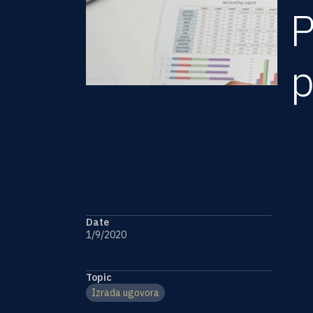
P
p
Date
Uk
1/9/2020
ne
uz
Topic
Izrada ugovora