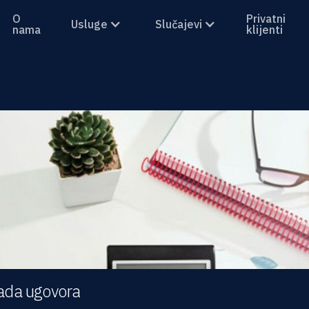
O
Privatni
Usluge
Slučajevi
nama
klijenti
ada ugovora