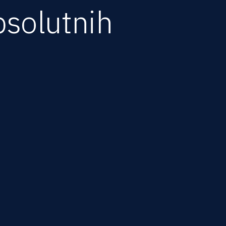
psolutnih
 umu da ste i za takvu vrstu
ava, koji je obavezan kod prenosa