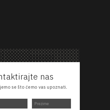
taktirajte nas
jemo se što ćemo vas upoznati.