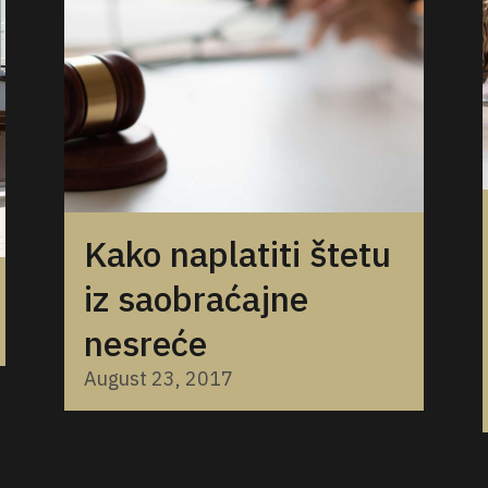
Kako naplatiti štetu
iz saobraćajne
nesreće
August 23, 2017