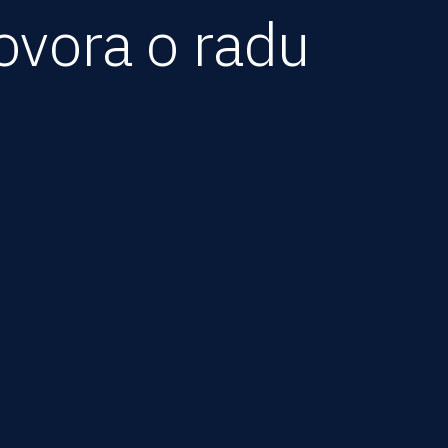
ovora o radu
zemlji za predmet ima upravo
novni sud prema sedištu tuženog
i gde je rad obavljao, i postupak
 vodi se kao hitan postupak.
ostupak za otkaz
e može obratiti