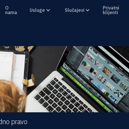
O
Privatni
Usluge
Slučajevi
nama
klijenti
dno pravo