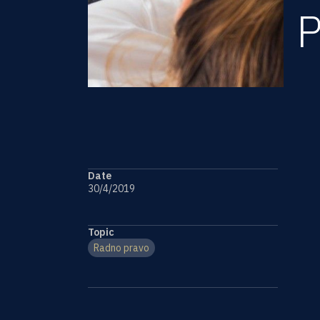
P
Date
Na
30/4/2019
ne
(p
Topic
po
Radno pravo
Ot
u 
il