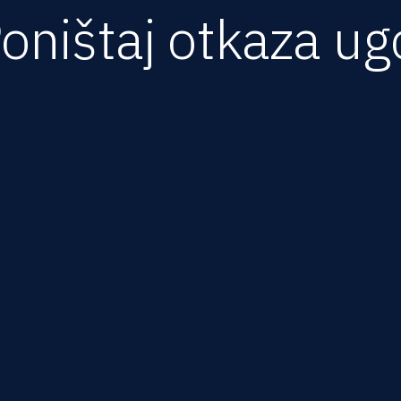
oništaj otkaza ug
jveći broj sudskih sporova povodom radnih odnosa u našoj 
zakonit otkaz. U tom sporu je u prvom stepenu nadležan os
oslodavca), odnosno osnovni sud u mestu gde zaposleni radi il
vodom nezakonitog otkaza za poništaj otkaza ugovora o radu
kaz je nezakonit ako nije sproveden
skladu sa Zakonom o radu, tj. ako nije poštovan propisani p
i razlog za otkaz nije bio opravdan. U tom slučaju zaposleni s