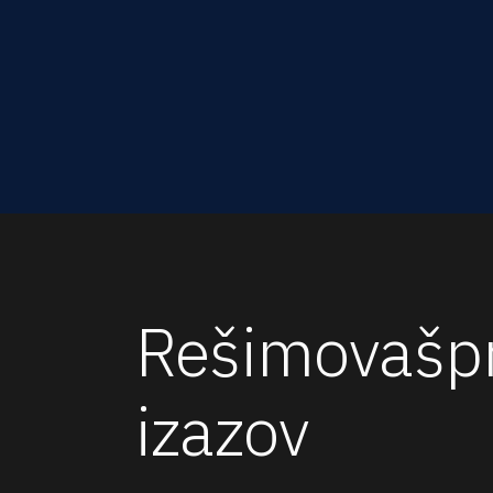
Ad
ot
sv
Rešimo
vaš
p
izazov