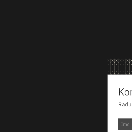
Kon
Radu
ete preko